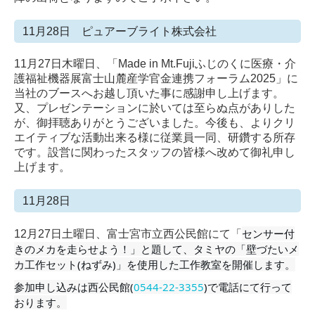
11月28日 ピュアーブライト株式会社
11月27日木曜日、「Made in Mt.Fuji
ふじのくに医療・介
護福祉機器展
富士山麓産学官金連携フォーラム2025」に
当社のブースへお越し頂いた事に感謝申し上げます。
又、プレゼンテーションに於いては至らぬ点がありした
が、御拝聴ありがとうございました。今後も、よりクリ
エイティブな活動出来る様に従業員一同、研鑽する所存
です。設営に関わったスタッフの皆様へ改めて御礼申し
上げます。
11月28日
センサー付
12月27日土曜日、富士宮市立西公民館にて「
きのメカを走らせよう！」と題して、タミヤの「壁づたいメ
カ工作セット(ねずみ)」を使用した工作教室を開催します。
参加申し込みは西公民館(
0544-22-3355
)で電話にて行って
おります。