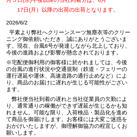
17日(月）以降の
出荷の
出荷となります。
2026/6/2
平素より弊社へクリーンスーツ無塵衣等のクリー
ニング
御依頼いただき、誠にありがとうございま
す。
現在、台風6号が発達しながら北上しており、
今後の進路および影響が懸念されております。
※宅配便御利用の御客様に於かれましては、今後
の台風の進行状況や交通規制（鉄道・フェリーの
運行遅延や運休、高速道路の通行止めなど）によ
り、商品のお届けに遅れが生じる可能性がござい
ます。
弊社便当社到着の遅れと当社従業員の欠勤によ
り、通常通りの稼働ができず遅延が生じるかも知
れません。可能な限り、入荷検品・製品化を進め
て商品を御届けします。
お客様には大変ご迷惑を
おかけいたしますが、御理解御協力の程宜しくお
願いします。