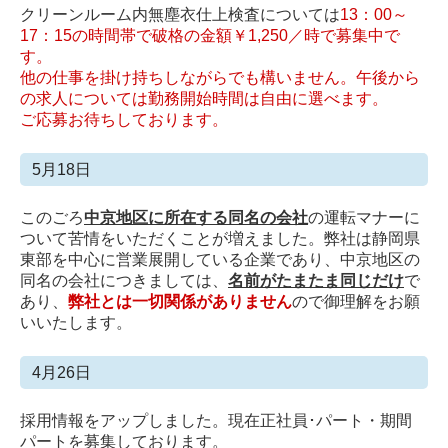
クリーンルーム内無塵衣仕上検査については
13：00～
17：15の時間帯で破格の金額￥1,250／時で募集中で
す。
他の仕事を掛け持ちしながらでも構いません。午後から
の求人については勤務開始時間は自由に選べます。
ご応募お待ちしております。
5月18日
このごろ
中京地区に所在する同名の会社
の運転マナーに
ついて苦情をいただくことが増えました。弊社は静岡県
東部を中心に営業展開している企業であり、中京地区の
同名の会社につきましては、
名前がたまたま同じだけ
で
あり、
弊社とは一切関係がありません
ので御理解をお願
いいたします。
4月26日
採用情報をアップしました。現在正社員･パート・期間
パートを募集しております。