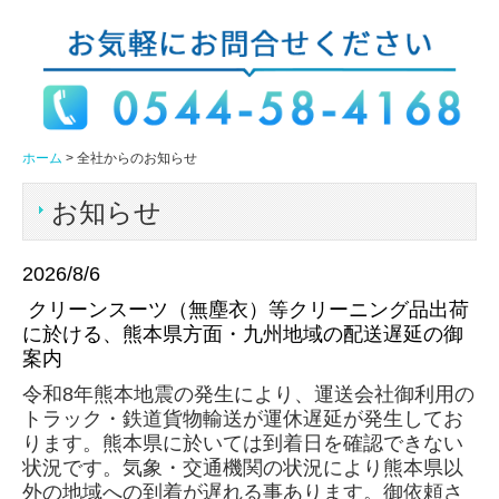
アクセス
ピュアーブライト・タミヤロボットスクール富士宮教室出展
情報
ピュアーブライト株式会社
ホーム
全社からのお知らせ
事業内容
お知らせ
設備紹介
2026/8/6
バリューブライト株式会社
クリーンスーツ（無塵衣）等クリーニング品出荷
に於ける、熊本県方面・
九州地域
の配送遅延の御
事業内容
案内
バリューブライト(株)設備紹介
令和8年熊本地震の発生により、運送会社御利用の
トラック・鉄道貨物輸送が運休遅延が発生してお
採用情報
ります。熊本県に於いては到着日を確認できない
状況です。気象・交通機関の状況により熊本県以
新卒採用
外の地域への到着が遅れる事あります。御依頼さ